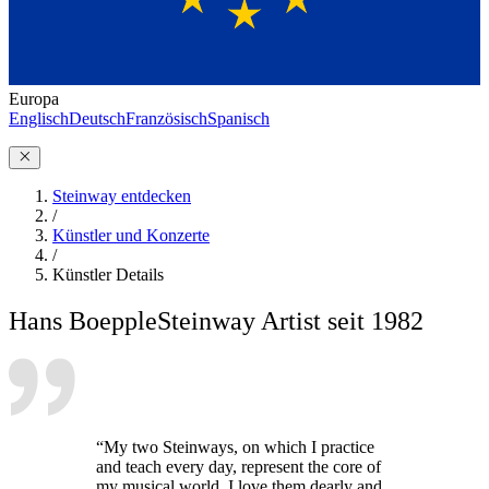
Europa
Englisch
Deutsch
Französisch
Spanisch
Steinway entdecken
/
Künstler und Konzerte
/
Künstler Details
Hans Boepple
Steinway Artist seit 1982
“My two Steinways, on which I practice
and teach every day, represent the core of
my musical world. I love them dearly and