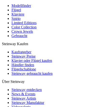
Modellfinder
Flügel
Klaviere
Spirio
Limited Editions
Color Collection
Crown Jewels
Gebraucht
Steinway Kaufen
Kaufratgeber
Steinway Preise
Klavier oder Flügel kaufen
Händler finden
Flügelschablone
Steinway gebraucht kaufen
Über Steinway
Steinway entdecken
News & Events
Steinway Artists
Steinway Manufaktur
Videogalerie