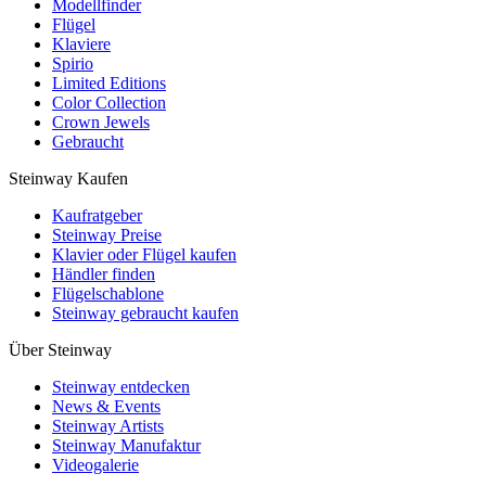
Modellfinder
Flügel
Klaviere
Spirio
Limited Editions
Color Collection
Crown Jewels
Gebraucht
Steinway Kaufen
Kaufratgeber
Steinway Preise
Klavier oder Flügel kaufen
Händler finden
Flügelschablone
Steinway gebraucht kaufen
Über Steinway
Steinway entdecken
News & Events
Steinway Artists
Steinway Manufaktur
Videogalerie