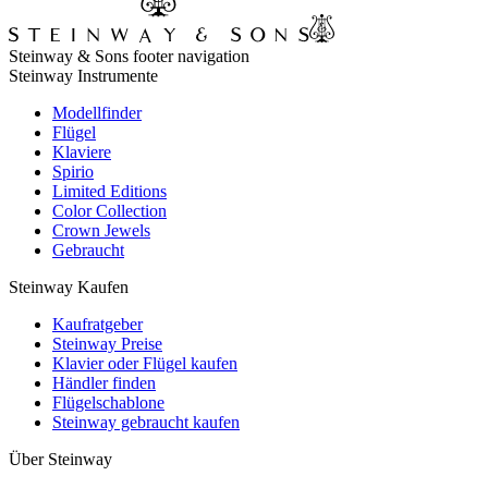
Steinway & Sons footer navigation
Steinway Instrumente
Modellfinder
Flügel
Klaviere
Spirio
Limited Editions
Color Collection
Crown Jewels
Gebraucht
Steinway Kaufen
Kaufratgeber
Steinway Preise
Klavier oder Flügel kaufen
Händler finden
Flügelschablone
Steinway gebraucht kaufen
Über Steinway