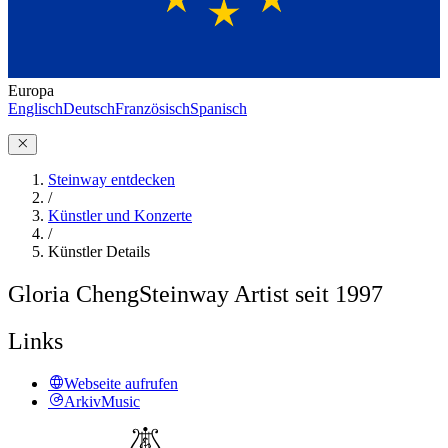
Europa
Englisch
Deutsch
Französisch
Spanisch
Steinway entdecken
/
Künstler und Konzerte
/
Künstler Details
Gloria Cheng
Steinway Artist seit 1997
Links
Webseite aufrufen
ArkivMusic