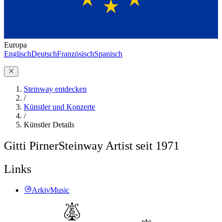
Europa
Englisch
Deutsch
Französisch
Spanisch
Steinway entdecken
/
Künstler und Konzerte
/
Künstler Details
Gitti Pirner
Steinway Artist seit 1971
Links
ArkivMusic