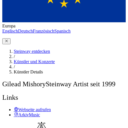
Europa
Englisch
Deutsch
Französisch
Spanisch
Steinway entdecken
/
Künstler und Konzerte
/
Künstler Details
Gilead Mishory
Steinway Artist seit 1999
Links
Webseite aufrufen
ArkivMusic