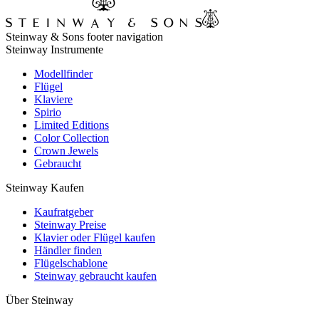
Steinway & Sons footer navigation
Steinway Instrumente
Modellfinder
Flügel
Klaviere
Spirio
Limited Editions
Color Collection
Crown Jewels
Gebraucht
Steinway Kaufen
Kaufratgeber
Steinway Preise
Klavier oder Flügel kaufen
Händler finden
Flügelschablone
Steinway gebraucht kaufen
Über Steinway