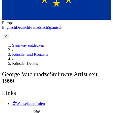
Europa
Englisch
Deutsch
Französisch
Spanisch
Steinway entdecken
/
Künstler und Konzerte
/
Künstler Details
George Vatchnadze
Steinway Artist seit
1999
Links
Webseite aufrufen