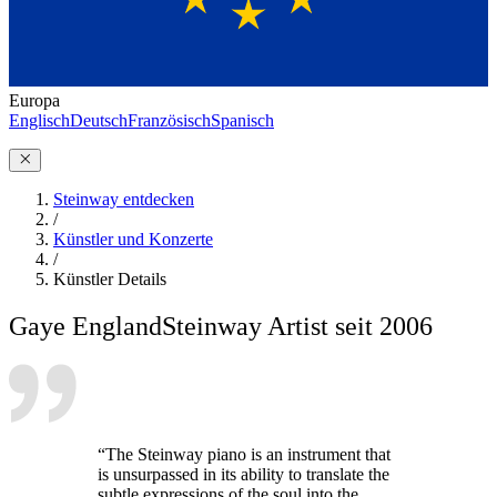
Europa
Englisch
Deutsch
Französisch
Spanisch
Steinway entdecken
/
Künstler und Konzerte
/
Künstler Details
Gaye England
Steinway Artist seit 2006
“The Steinway piano is an instrument that
is unsurpassed in its ability to translate the
subtle expressions of the soul into the