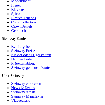
Modellfinder
Flügel
Klaviere
Spirio
Limited Editions
Color Collection
Crown Jewels
Gebraucht
Steinway Kaufen
Kaufratgeber
Steinway Preise
Klavier oder Flügel kaufen
Händler finden
Flügelschablone
Steinway gebraucht kaufen
Über Steinway
Steinway entdecken
News & Events
Steinway Artists
Steinway Manufaktur
Videogalerie