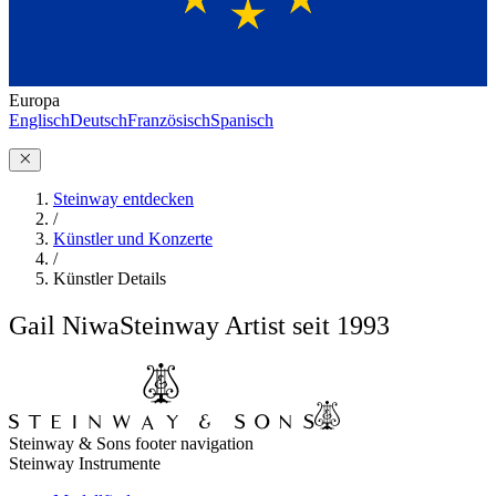
Europa
Englisch
Deutsch
Französisch
Spanisch
Steinway entdecken
/
Künstler und Konzerte
/
Künstler Details
Gail Niwa
Steinway Artist seit 1993
Steinway & Sons footer navigation
Steinway Instrumente