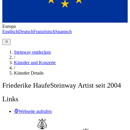
Europa
Englisch
Deutsch
Französisch
Spanisch
Steinway entdecken
/
Künstler und Konzerte
/
Künstler Details
Friederike Haufe
Steinway Artist seit 2004
Links
Webseite aufrufen