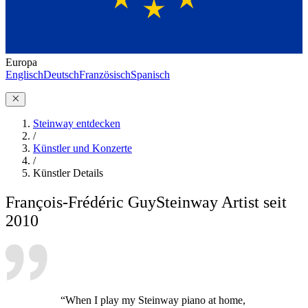
Europa
Englisch
Deutsch
Französisch
Spanisch
Steinway entdecken
/
Künstler und Konzerte
/
Künstler Details
François-Frédéric Guy
Steinway Artist seit
2010
“When I play my Steinway piano at home,