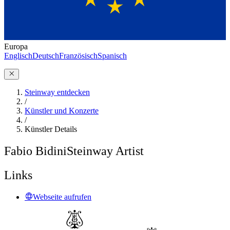
Europa
Englisch
Deutsch
Französisch
Spanisch
Steinway entdecken
/
Künstler und Konzerte
/
Künstler Details
Fabio Bidini
Steinway Artist
Links
Webseite aufrufen