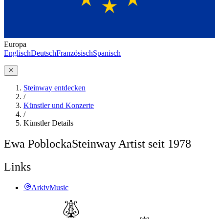
Europa
Englisch
Deutsch
Französisch
Spanisch
Steinway entdecken
/
Künstler und Konzerte
/
Künstler Details
Ewa Poblocka
Steinway Artist seit 1978
Links
ArkivMusic