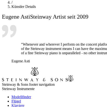
/
Künstler Details
Eugene Asti
Steinway Artist seit 2009
“Whenever and wherever I perform on the concert platform
of the Steinway instrument means I can have the maximum
of a fine Steinway piano is unparalleled - no other inst
Eugene Asti
Steinway & Sons footer navigation
Steinway Instrumente
Modellfinder
Flügel
Klaviere