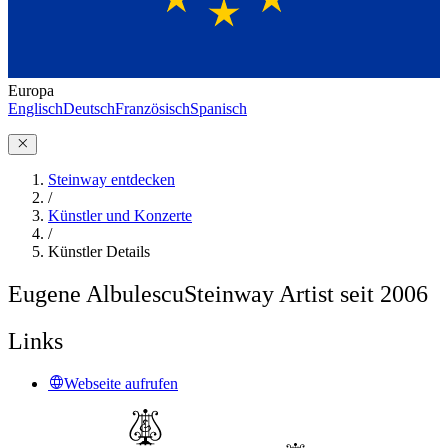
Europa
Englisch
Deutsch
Französisch
Spanisch
Steinway entdecken
/
Künstler und Konzerte
/
Künstler Details
Eugene Albulescu
Steinway Artist seit 2006
Links
Webseite aufrufen