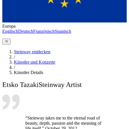
Europa
Englisch
Deutsch
Französisch
Spanisch
Steinway entdecken
/
Künstler und Konzerte
/
Künstler Details
Etsko Tazaki
Steinway Artist
“Steinway takes me to the eternal road of
beauty, depth, passion and the meaning of
life itself.” October 29, 2012