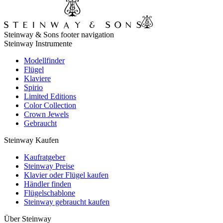
Steinway & Sons footer navigation
Steinway Instrumente
Modellfinder
Flügel
Klaviere
Spirio
Limited Editions
Color Collection
Crown Jewels
Gebraucht
Steinway Kaufen
Kaufratgeber
Steinway Preise
Klavier oder Flügel kaufen
Händler finden
Flügelschablone
Steinway gebraucht kaufen
Über Steinway