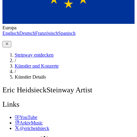
Europa
Englisch
Deutsch
Französisch
Spanisch
Steinway entdecken
/
Künstler und Konzerte
/
Künstler Details
Eric Heidsieck
Steinway Artist
Links
YouTube
ArkivMusic
@ericheidsieck