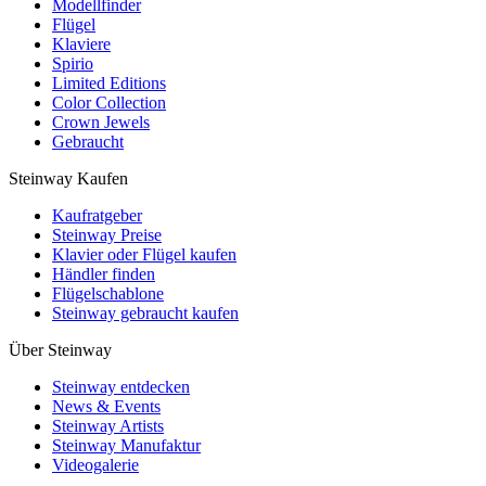
Modellfinder
Flügel
Klaviere
Spirio
Limited Editions
Color Collection
Crown Jewels
Gebraucht
Steinway Kaufen
Kaufratgeber
Steinway Preise
Klavier oder Flügel kaufen
Händler finden
Flügelschablone
Steinway gebraucht kaufen
Über Steinway
Steinway entdecken
News & Events
Steinway Artists
Steinway Manufaktur
Videogalerie