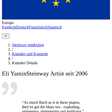
Europa
Englisch
Deutsch
Französisch
Spanisch
Steinway entdecken
/
Künstler und Konzerte
/
Künstler Details
Eli Yamin
Steinway Artist seit 2006
“As much Bach as is in these pianos,
they've got the blues too - exploding,
simmering, shimmering and testifying.”