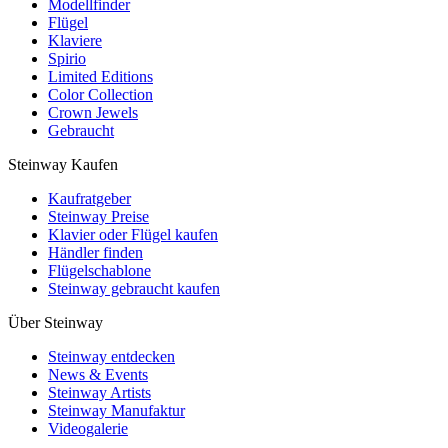
Modellfinder
Flügel
Klaviere
Spirio
Limited Editions
Color Collection
Crown Jewels
Gebraucht
Steinway Kaufen
Kaufratgeber
Steinway Preise
Klavier oder Flügel kaufen
Händler finden
Flügelschablone
Steinway gebraucht kaufen
Über Steinway
Steinway entdecken
News & Events
Steinway Artists
Steinway Manufaktur
Videogalerie