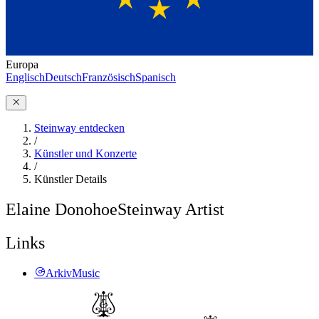
Europa
Englisch
Deutsch
Französisch
Spanisch
Steinway entdecken
/
Künstler und Konzerte
/
Künstler Details
Elaine Donohoe
Steinway Artist
Links
ArkivMusic