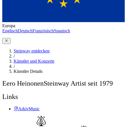
Europa
Englisch
Deutsch
Französisch
Spanisch
Steinway entdecken
/
Künstler und Konzerte
/
Künstler Details
Eero Heinonen
Steinway Artist seit 1979
Links
ArkivMusic