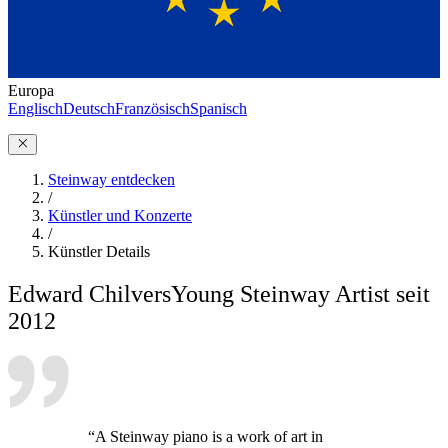
Europa
Englisch
Deutsch
Französisch
Spanisch
Steinway entdecken
/
Künstler und Konzerte
/
Künstler Details
Edward Chilvers
Young Steinway Artist seit
2012
“A Steinway piano is a work of art in