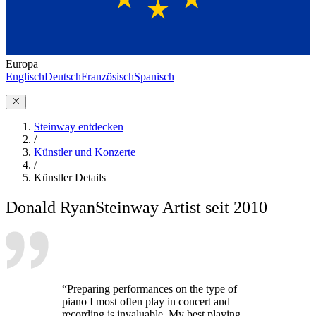
Europa
Englisch
Deutsch
Französisch
Spanisch
Steinway entdecken
/
Künstler und Konzerte
/
Künstler Details
Donald Ryan
Steinway Artist seit 2010
“Preparing performances on the type of
piano I most often play in concert and
recording is invaluable. My best playing