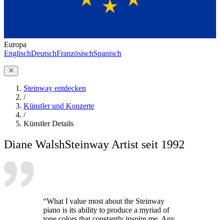
Europa
Englisch
Deutsch
Französisch
Spanisch
Steinway entdecken
/
Künstler und Konzerte
/
Künstler Details
Diane Walsh
Steinway Artist seit 1992
“What I value most about the Steinway
piano is its ability to produce a myriad of
tone colors that constantly inspire me. Any