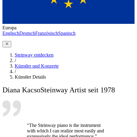
Europa
Englisch
Deutsch
Französisch
Spanisch
Steinway entdecken
/
Künstler und Konzerte
/
Künstler Details
Diana Kacso
Steinway Artist seit 1978
“The Steinway piano is the instrument
with which I can realize most easily and
expressively the ideal performance.”