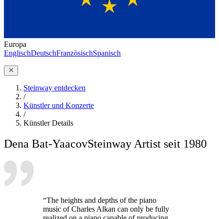
Europa
Englisch
Deutsch
Französisch
Spanisch
Steinway entdecken
/
Künstler und Konzerte
/
Künstler Details
Dena Bat-Yaacov
Steinway Artist seit 1980
“The heights and depths of the piano
music of Charles Alkan can only be fully
realized on a piano capable of producing