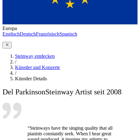
Europa
Englisch
Deutsch
Französisch
Spanisch
Steinway entdecken
/
Künstler und Konzerte
/
Künstler Details
Del Parkinson
Steinway Artist seit 2008
“Steinways have the singing quality that all
pianists constantly seek. When I hear great
sound produced, it inspires my artistry to