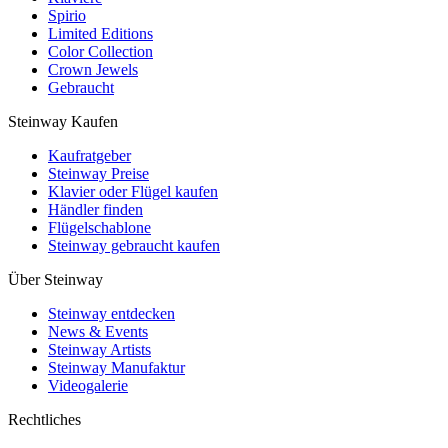
Spirio
Limited Editions
Color Collection
Crown Jewels
Gebraucht
Steinway Kaufen
Kaufratgeber
Steinway Preise
Klavier oder Flügel kaufen
Händler finden
Flügelschablone
Steinway gebraucht kaufen
Über Steinway
Steinway entdecken
News & Events
Steinway Artists
Steinway Manufaktur
Videogalerie
Rechtliches