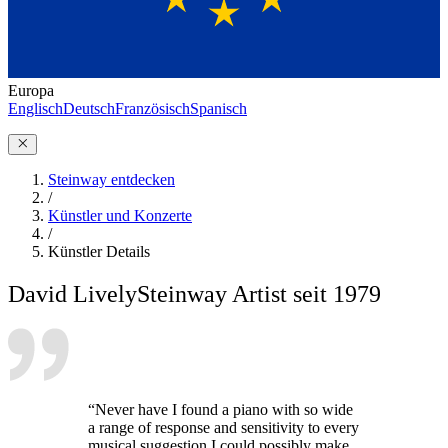
Europa
Englisch
Deutsch
Französisch
Spanisch
Steinway entdecken
/
Künstler und Konzerte
/
Künstler Details
David Lively
Steinway Artist seit 1979
“Never have I found a piano with so wide
a range of response and sensitivity to every
musical suggestion I could possibly make