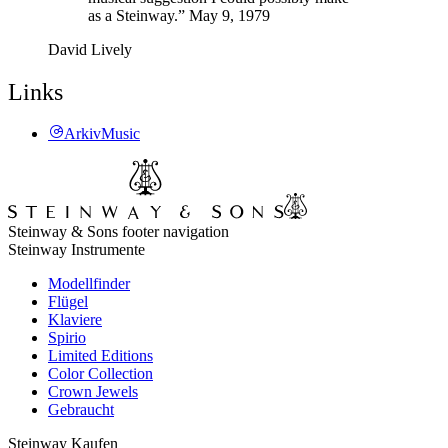
as a Steinway.” May 9, 1979
David Lively
Links
ArkivMusic
Steinway & Sons footer navigation
Steinway Instrumente
Modellfinder
Flügel
Klaviere
Spirio
Limited Editions
Color Collection
Crown Jewels
Gebraucht
Steinway Kaufen