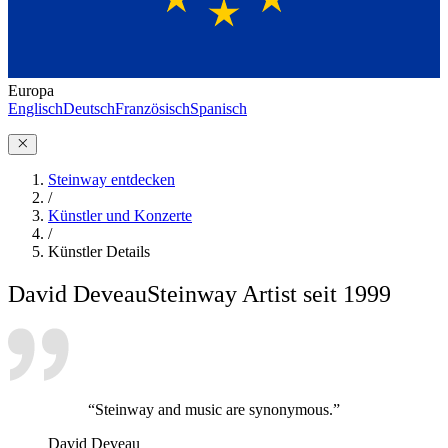
Europa
Englisch
Deutsch
Französisch
Spanisch
Steinway entdecken
/
Künstler und Konzerte
/
Künstler Details
David Deveau
Steinway Artist seit 1999
“Steinway and music are synonymous.”
David Deveau