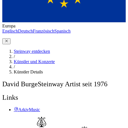
Europa
Englisch
Deutsch
Französisch
Spanisch
Steinway entdecken
/
Künstler und Konzerte
/
Künstler Details
David Burge
Steinway Artist seit 1976
Links
ArkivMusic