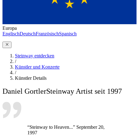
Europa
Englisch
Deutsch
Französisch
Spanisch
Steinway entdecken
/
Künstler und Konzerte
/
Künstler Details
Daniel Gortler
Steinway Artist seit 1997
“Steinway to Heaven...” September 20,
1997