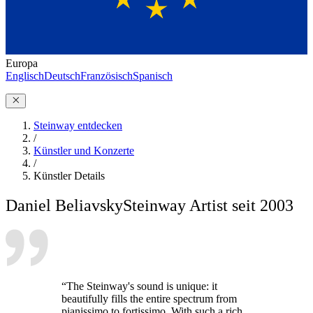
Europa
Englisch
Deutsch
Französisch
Spanisch
Steinway entdecken
/
Künstler und Konzerte
/
Künstler Details
Daniel Beliavsky
Steinway Artist seit 2003
“The Steinway's sound is unique: it
beautifully fills the entire spectrum from
pianissimo to fortissimo. With such a rich