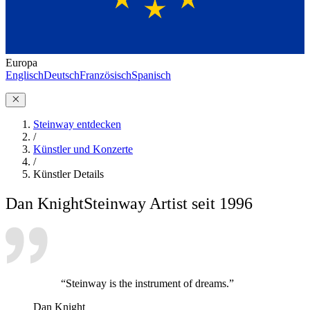
Europa
Englisch
Deutsch
Französisch
Spanisch
Steinway entdecken
/
Künstler und Konzerte
/
Künstler Details
Dan Knight
Steinway Artist seit 1996
“Steinway is the instrument of dreams.”
Dan Knight