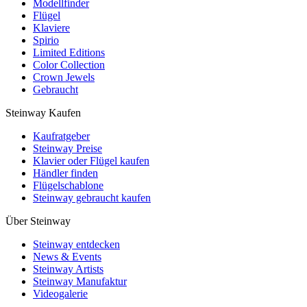
Modellfinder
Flügel
Klaviere
Spirio
Limited Editions
Color Collection
Crown Jewels
Gebraucht
Steinway Kaufen
Kaufratgeber
Steinway Preise
Klavier oder Flügel kaufen
Händler finden
Flügelschablone
Steinway gebraucht kaufen
Über Steinway
Steinway entdecken
News & Events
Steinway Artists
Steinway Manufaktur
Videogalerie