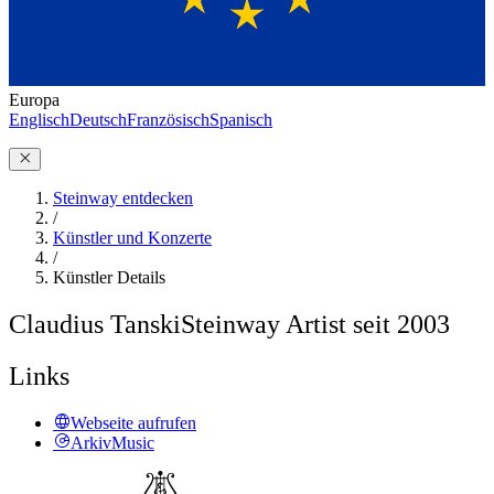
Europa
Englisch
Deutsch
Französisch
Spanisch
Steinway entdecken
/
Künstler und Konzerte
/
Künstler Details
Claudius Tanski
Steinway Artist seit 2003
Links
Webseite aufrufen
ArkivMusic