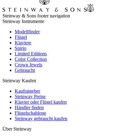
Steinway & Sons footer navigation
Steinway Instrumente
Modellfinder
Flügel
Klaviere
Spirio
Limited Editions
Color Collection
Crown Jewels
Gebraucht
Steinway Kaufen
Kaufratgeber
Steinway Preise
Klavier oder Flügel kaufen
Händler finden
Flügelschablone
Steinway gebraucht kaufen
Über Steinway