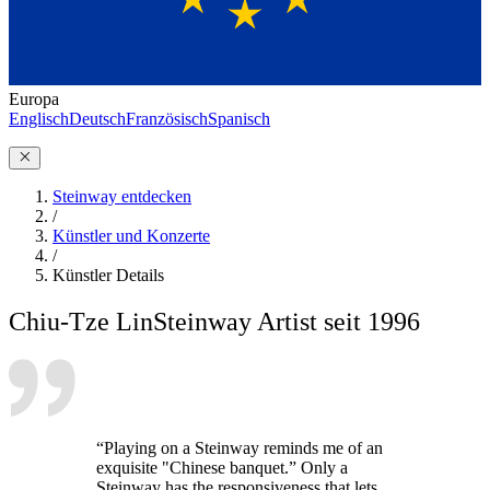
Europa
Englisch
Deutsch
Französisch
Spanisch
Steinway entdecken
/
Künstler und Konzerte
/
Künstler Details
Chiu-Tze Lin
Steinway Artist seit 1996
“Playing on a Steinway reminds me of an
exquisite "Chinese banquet.” Only a
Steinway has the responsiveness that lets