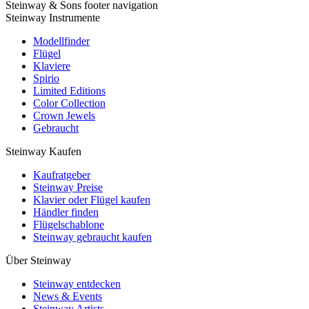
Steinway & Sons footer navigation
Steinway Instrumente
Modellfinder
Flügel
Klaviere
Spirio
Limited Editions
Color Collection
Crown Jewels
Gebraucht
Steinway Kaufen
Kaufratgeber
Steinway Preise
Klavier oder Flügel kaufen
Händler finden
Flügelschablone
Steinway gebraucht kaufen
Über Steinway
Steinway entdecken
News & Events
Steinway Artists