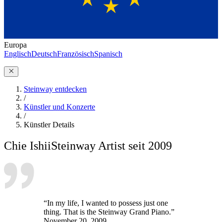
Europa
Englisch
Deutsch
Französisch
Spanisch
Steinway entdecken
/
Künstler und Konzerte
/
Künstler Details
Chie Ishii
Steinway Artist seit 2009
“In my life, I wanted to possess just one
thing. That is the Steinway Grand Piano.”
November 20, 2009