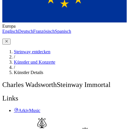
Europa
Englisch
Deutsch
Französisch
Spanisch
Steinway entdecken
/
Künstler und Konzerte
/
Künstler Details
Charles Wadsworth
Steinway Immortal
Links
ArkivMusic