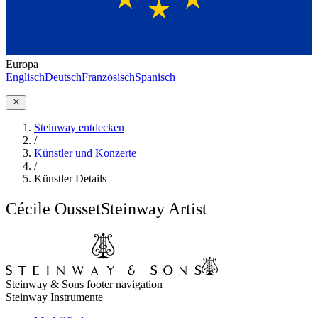
Europa
Englisch
Deutsch
Französisch
Spanisch
Steinway entdecken
/
Künstler und Konzerte
/
Künstler Details
Cécile Ousset
Steinway Artist
Steinway & Sons footer navigation
Steinway Instrumente