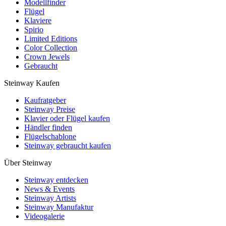
Modellfinder
Flügel
Klaviere
Spirio
Limited Editions
Color Collection
Crown Jewels
Gebraucht
Steinway Kaufen
Kaufratgeber
Steinway Preise
Klavier oder Flügel kaufen
Händler finden
Flügelschablone
Steinway gebraucht kaufen
Über Steinway
Steinway entdecken
News & Events
Steinway Artists
Steinway Manufaktur
Videogalerie