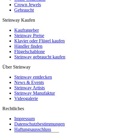
Crown Jewels
Gebraucht
Steinway Kaufen
Kaufratgeber
Steinway Preise
Klavier oder Flügel kaufen
Händler finden
Flügelschablone
Steinway gebraucht kaufen
Über Steinway
Steinway entdecken
News & Events
Steinway Artists
Steinway Manufaktur
Videogalerie
Rechtliches
Impressum
Datenschutzbestimmungen
Haftungsausschluss