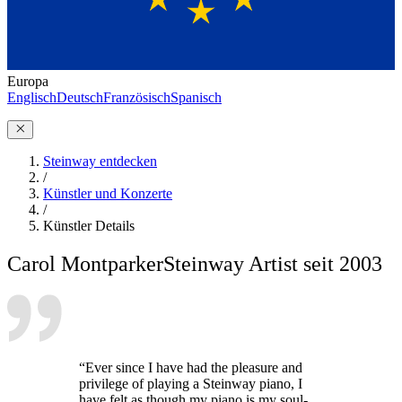
Europa
Englisch
Deutsch
Französisch
Spanisch
Steinway entdecken
/
Künstler und Konzerte
/
Künstler Details
Carol Montparker
Steinway Artist seit 2003
“Ever since I have had the pleasure and
privilege of playing a Steinway piano, I
have felt as though my piano is my soul-