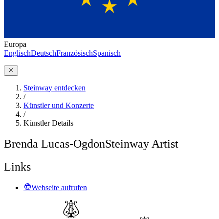
Europa
Englisch
Deutsch
Französisch
Spanisch
Steinway entdecken
/
Künstler und Konzerte
/
Künstler Details
Brenda Lucas-Ogdon
Steinway Artist
Links
Webseite aufrufen