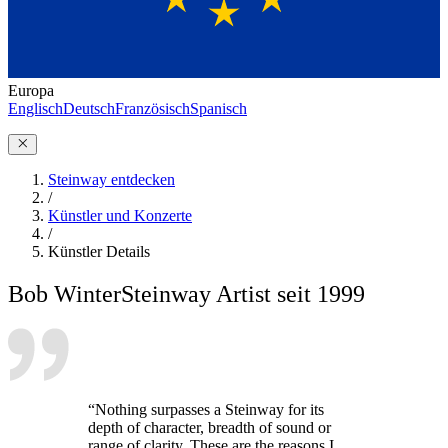
Europa
Englisch
Deutsch
Französisch
Spanisch
Steinway entdecken
/
Künstler und Konzerte
/
Künstler Details
Bob Winter
Steinway Artist seit 1999
“Nothing surpasses a Steinway for its
depth of character, breadth of sound or
range of clarity. These are the reasons I