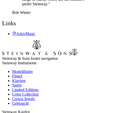
prefer Steinway.”
Bob Winter
Links
ArkivMusic
Steinway & Sons footer navigation
Steinway Instrumente
Modellfinder
Flügel
Klaviere
Spirio
Limited Editions
Color Collection
Crown Jewels
Gebraucht
Steinway Kaufen