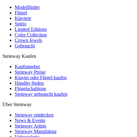
Modellfinder
Flügel
Klaviere
Spirio
Limited Editions
Color Collection
Crown Jewels
Gebraucht
Steinway Kaufen
Kaufratgeber
Steinway Preise
Klavier oder Flügel kaufen
Händler finden
Flügelschablone
Steinway gebraucht kaufen
Über Steinway
Steinway entdecken
News & Events
Steinway Artists
Steinway Manufaktur
Videogalerie