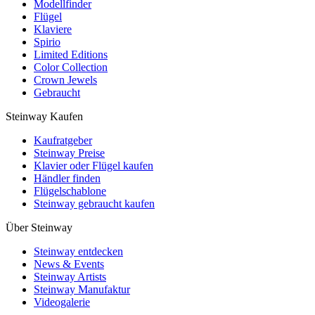
Modellfinder
Flügel
Klaviere
Spirio
Limited Editions
Color Collection
Crown Jewels
Gebraucht
Steinway Kaufen
Kaufratgeber
Steinway Preise
Klavier oder Flügel kaufen
Händler finden
Flügelschablone
Steinway gebraucht kaufen
Über Steinway
Steinway entdecken
News & Events
Steinway Artists
Steinway Manufaktur
Videogalerie