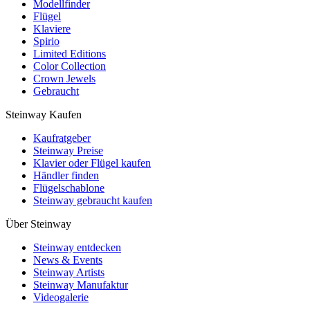
Modellfinder
Flügel
Klaviere
Spirio
Limited Editions
Color Collection
Crown Jewels
Gebraucht
Steinway Kaufen
Kaufratgeber
Steinway Preise
Klavier oder Flügel kaufen
Händler finden
Flügelschablone
Steinway gebraucht kaufen
Über Steinway
Steinway entdecken
News & Events
Steinway Artists
Steinway Manufaktur
Videogalerie