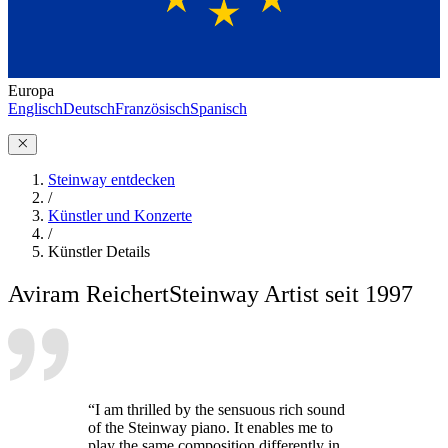
Europa
Englisch
Deutsch
Französisch
Spanisch
Steinway entdecken
/
Künstler und Konzerte
/
Künstler Details
Aviram Reichert
Steinway Artist seit 1997
“I am thrilled by the sensuous rich sound
of the Steinway piano. It enables me to
play the same composition differently in