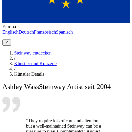
Europa
Englisch
Deutsch
Französisch
Spanisch
Steinway entdecken
/
Künstler und Konzerte
/
Künstler Details
Ashley Wass
Steinway Artist seit 2004
“They require lots of care and attention,
but a well-maintained Steinway can be a
pleasure to play. Compliments!" August