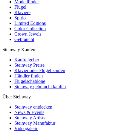
Modellfinder
Flügel
Klaviere
Spirio
Limited Editions
Color Collection
Crown Jewels
Gebraucht
Steinway Kaufen
Kaufratgeber
Steinway Preise
Klavier oder Flügel kaufen
Händler finden
Flügelschablone
Steinway gebraucht kaufen
Über Steinway
Steinway entdecken
News & Events
Steinway Artists
Steinway Manufaktur
Videogalerie